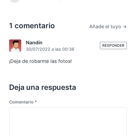
o
a
r
r
n
e
r
c
a
i
t
n
d
i
o
r
a
ó
s
a
1 comentario
Añade el tuyo →
a
n
d
n
a
t
s
Nandín
e
RESPONDER
i
30/07/2022 a las 00:36
r
g
i
u
¡Deja de robarme las fotos!
o
i
r
e
:
n
t
Deja una respuesta
e
:
Comentario
*