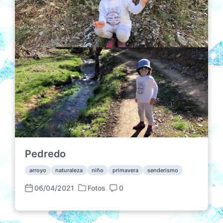
e
i
o
n
c
s
a
c
i
ó
n
Pedredo
arroyo
naturaleza
niño
primavera
senderismo
06/04/2021
Fotos
0
P
F
C
u
e
o
b
c
m