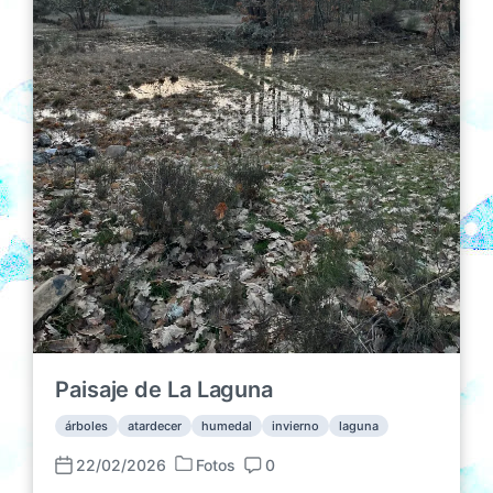
i
ó
n
Paisaje de La Laguna
árboles
atardecer
humedal
invierno
laguna
22/02/2026
Fotos
0
P
F
C