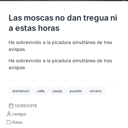
Las moscas no dan tregua ni
a estas horas
He sobrevivido a la picadura simultánea de tres
avispas
He sobrevivido a la picadura simultánea de tres
avispas
atardecer
calle
casas
pueblo
verano
10/09/2018
F
P
canigor
e
u
c
Fotos
P
b
h