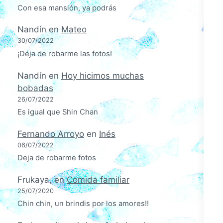
Con esa mansión, ya podrás
Nandín
en
Mateo
30/07/2022
¡Deja de robarme las fotos!
Nandín
en
Hoy hicimos muchas
bobadas
26/07/2022
Es igual que Shin Chan
Fernando Arroyo
en
Inés
06/07/2022
Deja de robarme fotos
Frukaya,
en
Comida familiar
25/07/2020
Chin chin, un brindis por los amores!!