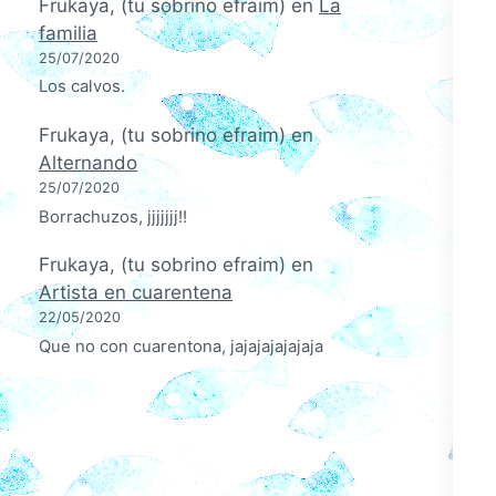
Frukaya, (tu sobrino efraim)
en
La
familia
25/07/2020
Los calvos.
Frukaya, (tu sobrino efraim)
en
Alternando
25/07/2020
Borrachuzos, jjjjjjj!!
Frukaya, (tu sobrino efraim)
en
Artista en cuarentena
22/05/2020
Que no con cuarentona, jajajajajajaja