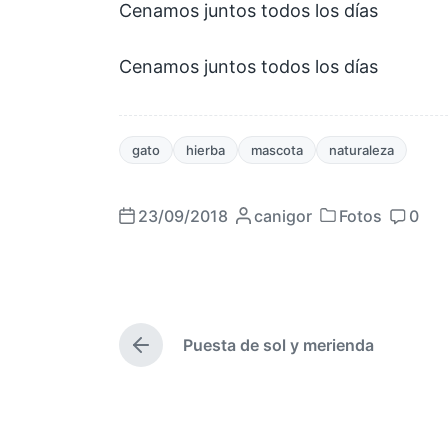
Cenamos juntos todos los días
Cenamos juntos todos los días
gato
hierba
mascota
naturaleza
23/09/2018
P
canigor
Fotos
0
P
F
C
u
u
e
o
b
b
c
m
l
l
h
e
i
i
a
n
c
Puesta de sol y merienda
c
p
t
E
a
a
u
a
n
d
t
d
b
r
a
r
a
l
i
p
a
e
i
o