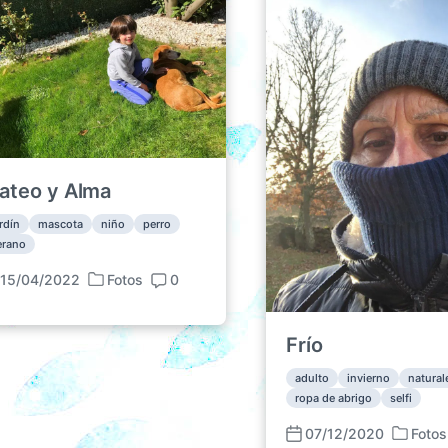
ateo y Alma
ardín
mascota
niño
perro
erano
15/04/2022
Fotos
0
P
C
u
o
b
m
Frío
l
e
i
n
adulto
invierno
natural
c
t
ropa de abrigo
selfi
a
a
07/12/2020
Fotos
d
r
P
F