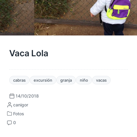
Vaca Lola
cabras
excursión
granja
niño
vacas
14/10/2018
F
P
canigor
e
u
c
Fotos
P
b
h
0
u
l
a
C
b
i
p
o
l
c