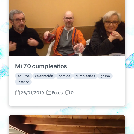
i
ó
n
Mi 70 cumpleaños
adultos
celebración
comida
cumpleaños
grupo
interior
26/01/2019
Fotos
0
P
F
C
u
e
o
b
c
m
l
h
e
i
a
n
c
p
t
a
u
a