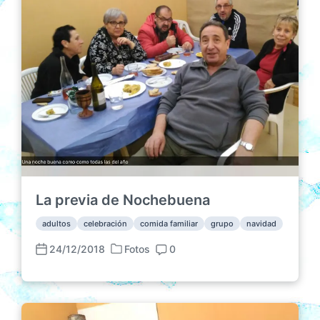
La previa de Nochebuena
adultos
celebración
comida familiar
grupo
navidad
24/12/2018
Fotos
0
P
F
C
u
e
o
b
c
m
l
h
e
i
a
n