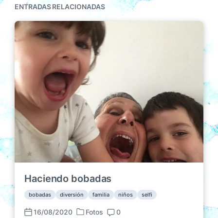
ENTRADAS RELACIONADAS
Haciendo bobadas
bobadas
diversión
familia
niños
selfi
16/08/2020
Fotos
0
P
F
C