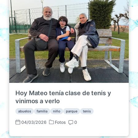
c
p
t
a
u
a
d
b
r
a
l
i
e
i
o
n
c
s
a
c
i
ó
n
Hoy Mateo tenía clase de tenis y
vinimos a verlo
abuelos
familia
niño
parque
tenis
04/03/2026
Fotos
0
P
F
C
u
e
o
b