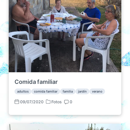
n
c
s
a
c
i
ó
n
Comida familiar
adultos
comida familiar
familia
jardín
verano
09/07/2020
Fotos
0
P
F
C
u
e
o
b
c
m
l
h
e
i
a
n