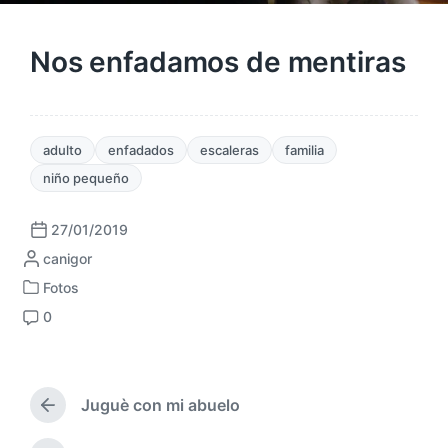
Nos enfadamos de mentiras
adulto
enfadados
escaleras
familia
niño pequeño
27/01/2019
F
P
canigor
e
u
c
Fotos
P
b
h
0
u
l
a
C
b
i
p
o
l
c
u
m
i
a
b
e
c
Juguè con mi abuelo
d
l
n
E
a
a
i
t
n
d
p