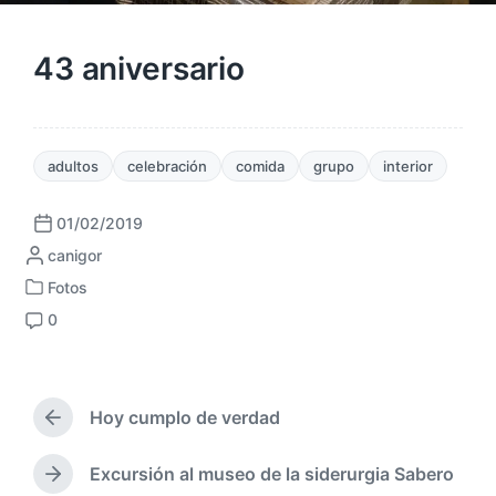
43 aniversario
adultos
celebración
comida
grupo
interior
01/02/2019
F
P
canigor
e
u
c
Fotos
P
b
h
0
u
l
a
C
b
i
p
o
l
c
u
m
i
a
b
e
c
Hoy cumplo de verdad
d
l
n
E
a
a
i
t
n
d
p
c
t
a
Excursión al museo de la siderurgia Sabero
E
a
o
a
r
r