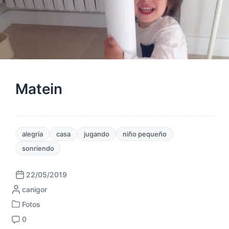
Matein
alegría
casa
jugando
niño pequeño
sonriendo
22/05/2019
F
P
canigor
e
u
c
Fotos
P
b
h
0
u
l
a
C