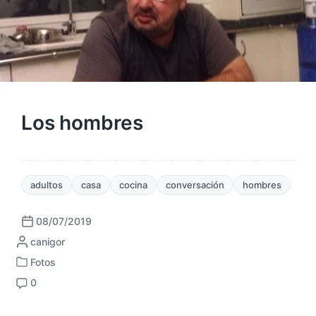
Los hombres
adultos
casa
cocina
conversación
hombres
08/07/2019
F
P
canigor
e
u
c
Fotos
P
b
h
0
u
l
a
C
b
i
p
o
l
c