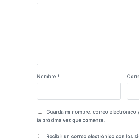
r
n
i
o
r
:
Nombre
*
Corr
Guarda mi nombre, correo electrónico 
la próxima vez que comente.
Recibir un correo electrónico con los s