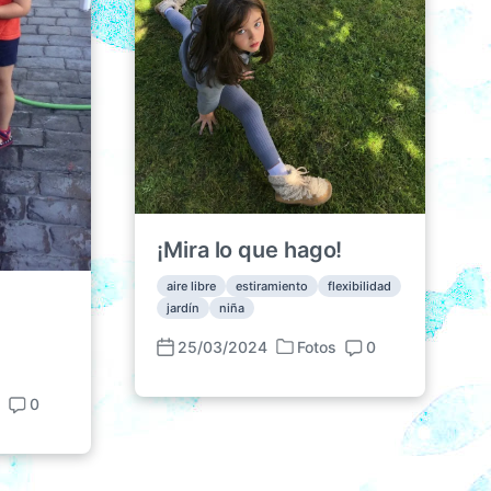
¡Mira lo que hago!
aire libre
estiramiento
flexibilidad
jardín
niña
25/03/2024
Fotos
0
P
F
C
u
e
o
b
s
0
c
m
C
l
h
e
o
i
a
n
m
c
p
t
e