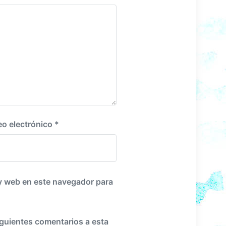
i
e
n
t
e
:
eo electrónico
*
y web en este navegador para
iguientes comentarios a esta