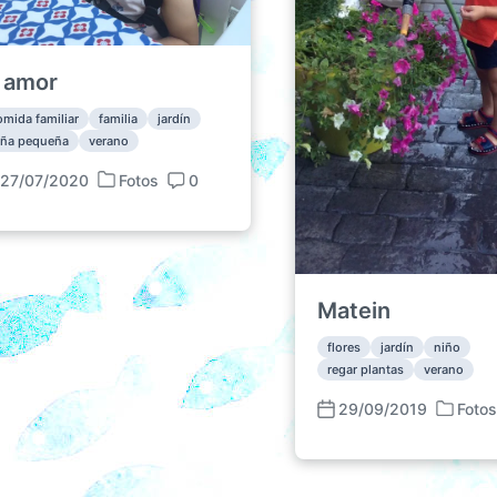
l amor
omida familiar
familia
jardín
iña pequeña
verano
27/07/2020
Fotos
0
P
C
u
o
b
m
l
e
i
n
c
Matein
t
a
a
flores
jardín
niño
d
r
regar plantas
verano
a
i
e
o
29/09/2019
Foto
P
F
n
s
u
e
b
c
l
h