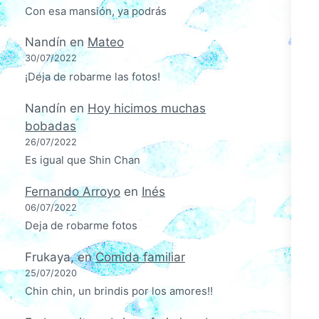
Con esa mansión, ya podrás
Nandín
en
Mateo
30/07/2022
¡Deja de robarme las fotos!
Nandín
en
Hoy hicimos muchas
bobadas
26/07/2022
Es igual que Shin Chan
Fernando Arroyo
en
Inés
06/07/2022
Deja de robarme fotos
Frukaya,
en
Comida familiar
25/07/2020
Chin chin, un brindis por los amores!!