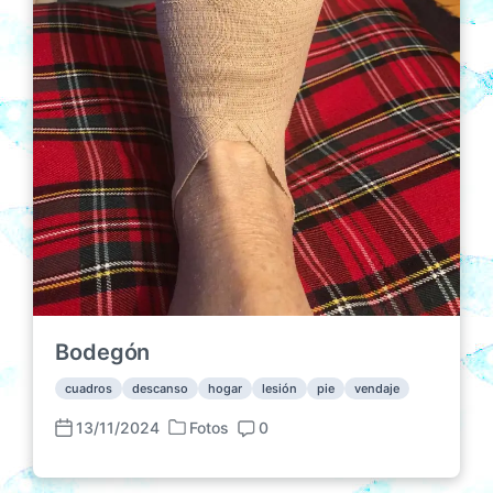
n
Bodegón
cuadros
descanso
hogar
lesión
pie
vendaje
13/11/2024
Fotos
0
P
F
C
u
e
o
b
c
m