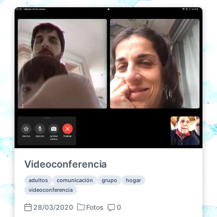
Videoconferencia
adultos
comunicación
grupo
hogar
videoconferencia
28/03/2020
Fotos
0
P
F
C