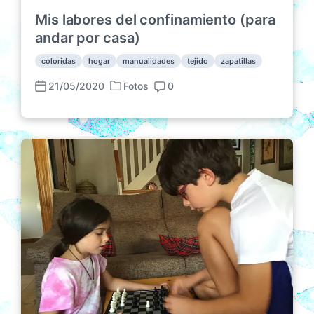
Mis labores del confinamiento (para
andar por casa)
coloridas
hogar
manualidades
tejido
zapatillas
21/05/2020
Fotos
0
P
F
C
u
e
o
b
c
m
l
h
e
i
a
n
c
p
t
a
u
a
d
b
r
a
l
i
e
i
o
n
c
s
a
c
i
ó
n