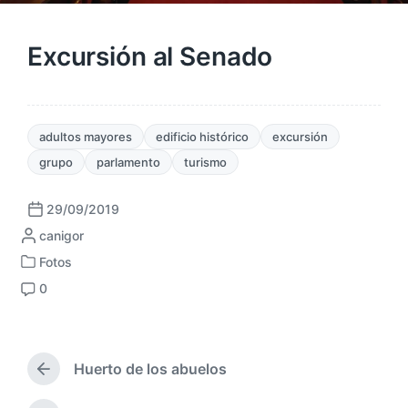
Excursión al Senado
adultos mayores
edificio histórico
excursión
grupo
parlamento
turismo
29/09/2019
F
P
canigor
e
u
c
Fotos
P
b
h
0
u
l
a
C
b
i
p
o
l
c
u
m
i
a
b
e
c
Huerto de los abuelos
d
l
n
E
a
a
i
t
n
d
p