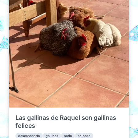
c
i
ó
n
Las gallinas de Raquel son gallinas
felices
descansando
gallinas
patio
soleado