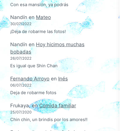
Con esa mansión, ya podrás
Nandín
en
Mateo
30/07/2022
¡Deja de robarme las fotos!
Nandín
en
Hoy hicimos muchas
bobadas
26/07/2022
Es igual que Shin Chan
Fernando Arroyo
en
Inés
06/07/2022
Deja de robarme fotos
Frukaya,
en
Comida familiar
25/07/2020
Chin chin, un brindis por los amores!!