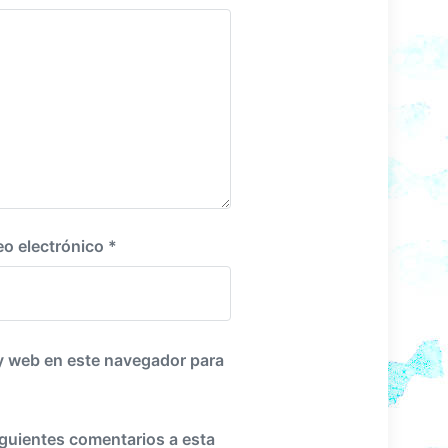
i
e
n
t
e
:
eo electrónico
*
y web en este navegador para
iguientes comentarios a esta