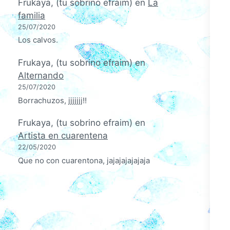
Frukaya, (tu sobrino efraim)
en
La
familia
25/07/2020
Los calvos.
Frukaya, (tu sobrino efraim)
en
Alternando
25/07/2020
Borrachuzos, jjjjjjj!!
Frukaya, (tu sobrino efraim)
en
Artista en cuarentena
22/05/2020
Que no con cuarentona, jajajajajajaja