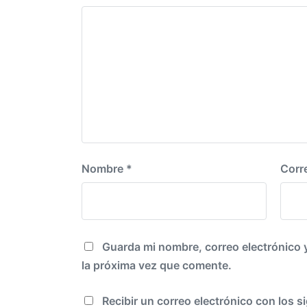
r
n
i
o
r
:
Nombre
*
Corr
Guarda mi nombre, correo electrónico 
la próxima vez que comente.
Recibir un correo electrónico con los s