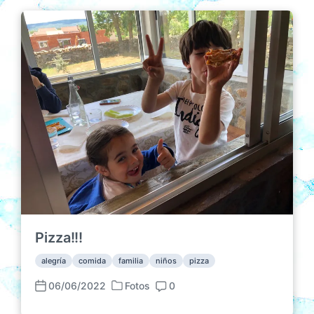
Pizza!!!
alegría
comida
familia
niños
pizza
06/06/2022
Fotos
0
P
F
C
u
e
o