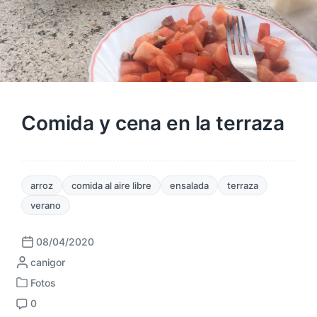
Comida y cena en la terraza
arroz
comida al aire libre
ensalada
terraza
verano
08/04/2020
F
P
canigor
e
u
c
Fotos
P
b
h
0
u
l
a
C