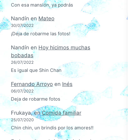
Con esa mansión, ya podrás
Nandín
en
Mateo
30/07/2022
¡Deja de robarme las fotos!
Nandín
en
Hoy hicimos muchas
bobadas
26/07/2022
Es igual que Shin Chan
Fernando Arroyo
en
Inés
06/07/2022
Deja de robarme fotos
Frukaya,
en
Comida familiar
25/07/2020
Chin chin, un brindis por los amores!!