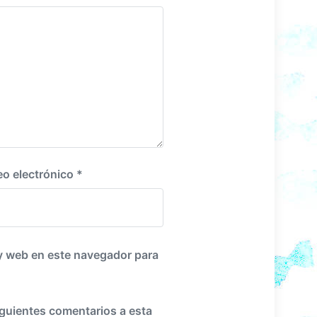
i
e
n
t
e
:
eo electrónico
*
y web en este navegador para
iguientes comentarios a esta