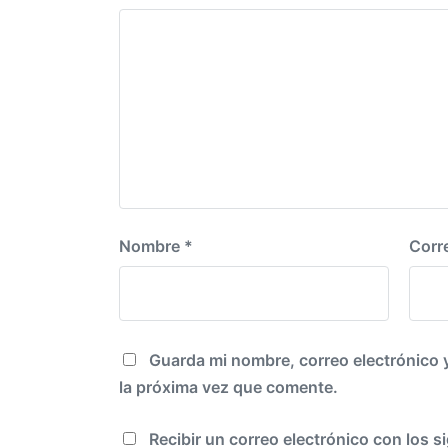
r
n
i
o
r
:
Nombre
*
Corr
Guarda mi nombre, correo electrónico 
la próxima vez que comente.
Recibir un correo electrónico con los s