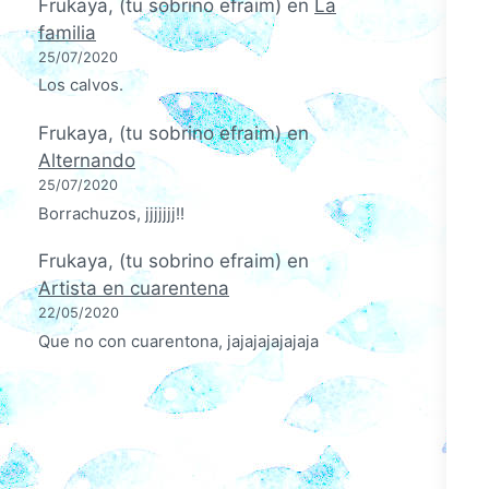
Frukaya, (tu sobrino efraim)
en
La
familia
25/07/2020
Los calvos.
Frukaya, (tu sobrino efraim)
en
Alternando
25/07/2020
Borrachuzos, jjjjjjj!!
Frukaya, (tu sobrino efraim)
en
Artista en cuarentena
22/05/2020
Que no con cuarentona, jajajajajajaja