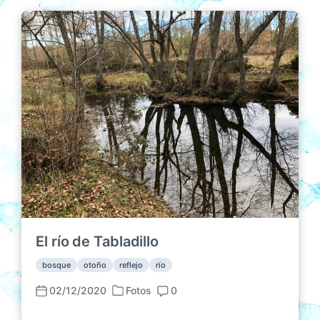
El río de Tabladillo
bosque
otoño
reflejo
río
02/12/2020
Fotos
0
P
F
C
u
e
o