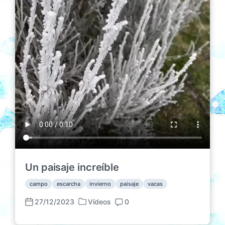
Un paisaje increíble
campo
escarcha
invierno
paisaje
vacas
27/12/2023
Vídeos
0
P
F
C
u
e
o