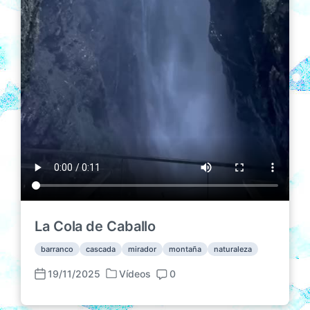
La Cola de Caballo
barranco
cascada
mirador
montaña
naturaleza
19/11/2025
Vídeos
0
P
F
C
u
e
o
b
c
m