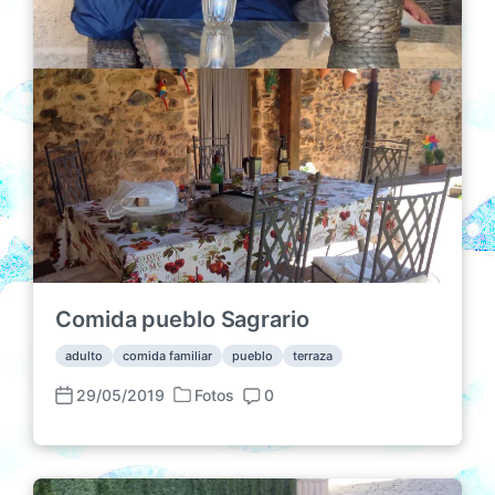
n
c
s
a
c
i
ó
n
Comida pueblo Sagrario
adulto
comida familiar
pueblo
terraza
29/05/2019
Fotos
0
P
F
C
u
e
o
b
c
m
l
h
e