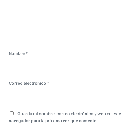
u
o
i
r
e
:
n
t
e
:
Nombre
*
Correo electrónico
*
Guarda mi nombre, correo electrónico y web en este
navegador para la próxima vez que comente.