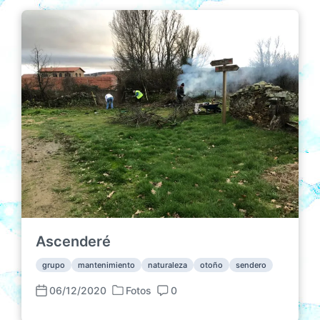
Ascenderé
grupo
mantenimiento
naturaleza
otoño
sendero
06/12/2020
Fotos
0
P
F
C
u
e
o