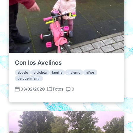
Con los Avelinos
abuelo
bicicleta
familia
invierno
niños
parque infantil
03/02/2020
Fotos
0
P
F
C
u
e
o
b
c
m
l
h
e
i
a
n
c
p
t
a
u
a