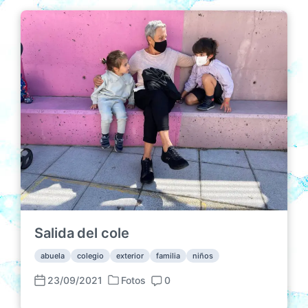
Salida del cole
abuela
colegio
exterior
familia
niños
23/09/2021
Fotos
0
P
F
C
u
e
o