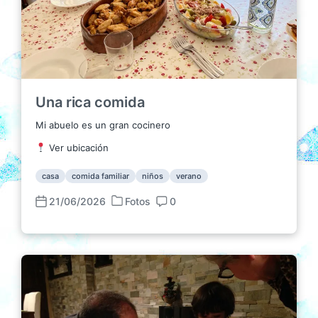
c
i
ó
n
Una rica comida
Mi abuelo es un gran cocinero
Ver ubicación
casa
comida familiar
niños
verano
21/06/2026
Fotos
0
P
F
C
u
e
o
b
c
m
l
h
e
i
a
n
c
p
t
a
u
a
d
b
r