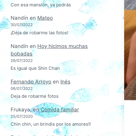
Con esa mansión, ya podrás
Nandín
en
Mateo
30/07/2022
¡Deja de robarme las fotos!
Nandín
en
Hoy hicimos muchas
bobadas
26/07/2022
Es igual que Shin Chan
Fernando Arroyo
en
Inés
06/07/2022
Deja de robarme fotos
Frukaya,
en
Comida familiar
25/07/2020
Chin chin, un brindis por los amores!!