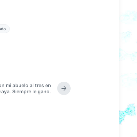
ndo
n mi abuelo al tres en
E
raya. Siempre le gano.
n
t
r
a
d
a
s