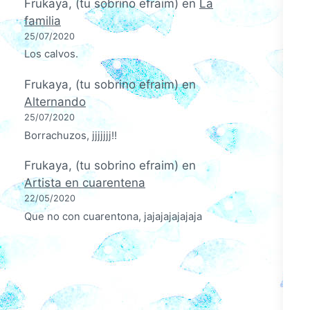
Frukaya, (tu sobrino efraim)
en
La
familia
25/07/2020
Los calvos.
Frukaya, (tu sobrino efraim)
en
Alternando
25/07/2020
Borrachuzos, jjjjjjj!!
Frukaya, (tu sobrino efraim)
en
Artista en cuarentena
22/05/2020
Que no con cuarentona, jajajajajajaja