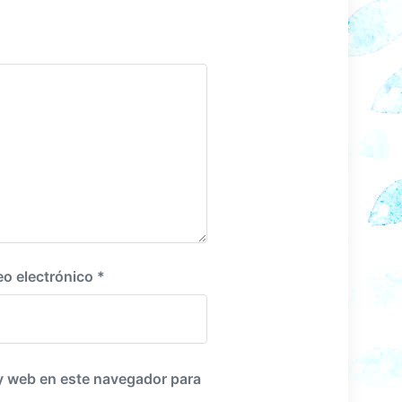
i
g
u
i
e
n
t
e
:
eo electrónico
*
y web en este navegador para