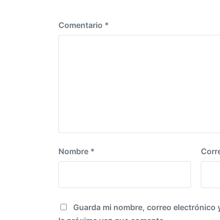
n
c
t
i
e
Comentario
*
ó
r
n
i
o
r
:
Nombre
*
Corr
Guarda mi nombre, correo electrónico 