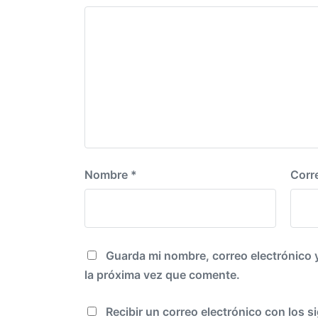
r
n
i
o
r
:
Nombre
*
Corr
Guarda mi nombre, correo electrónico 
la próxima vez que comente.
Recibir un correo electrónico con los s