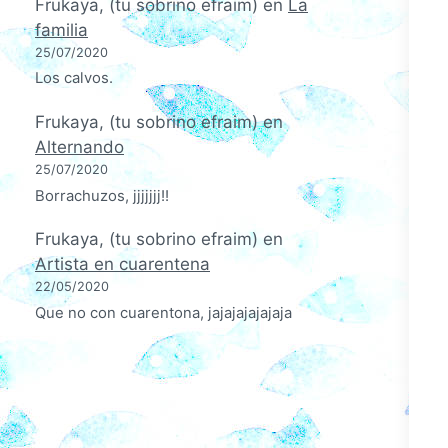
Frukaya, (tu sobrino efraim)
en
La
familia
25/07/2020
Los calvos.
Frukaya, (tu sobrino efraim)
en
Alternando
25/07/2020
Borrachuzos, jjjjjjj!!
Frukaya, (tu sobrino efraim)
en
Artista en cuarentena
22/05/2020
Que no con cuarentona, jajajajajajaja