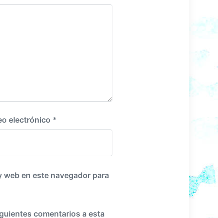
i
e
n
t
e
:
eo electrónico
*
y web en este navegador para
iguientes comentarios a esta