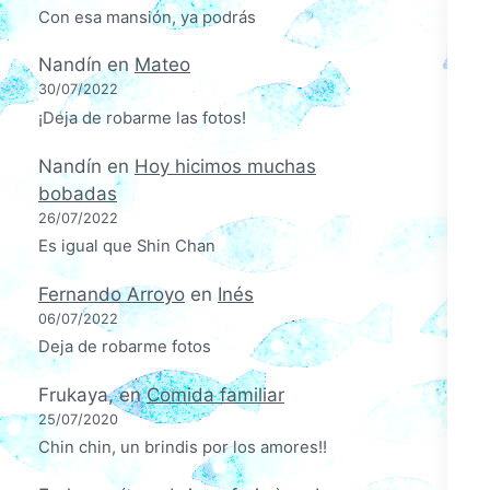
Con esa mansión, ya podrás
Nandín
en
Mateo
30/07/2022
¡Deja de robarme las fotos!
Nandín
en
Hoy hicimos muchas
bobadas
26/07/2022
Es igual que Shin Chan
Fernando Arroyo
en
Inés
06/07/2022
Deja de robarme fotos
Frukaya,
en
Comida familiar
25/07/2020
Chin chin, un brindis por los amores!!