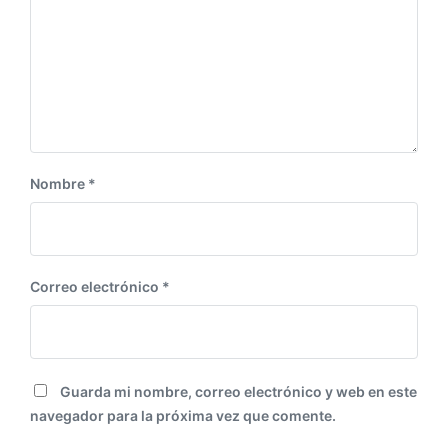
u
o
i
r
e
:
n
t
e
:
Nombre
*
Correo electrónico
*
Guarda mi nombre, correo electrónico y web en este
navegador para la próxima vez que comente.