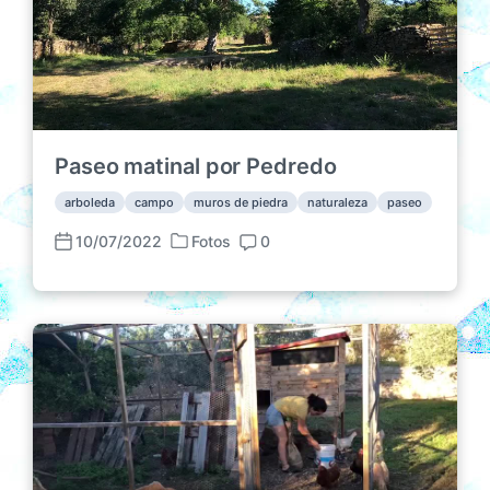
Paseo matinal por Pedredo
arboleda
campo
muros de piedra
naturaleza
paseo
10/07/2022
Fotos
0
P
F
C
u
e
o
b
c
m
l
h
e
i
a
n
c
p
t
a
u
a
d
b
r
a
l
i
e
i
o
n
c
s