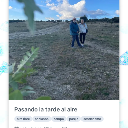
c
i
ó
n
Pasando la tarde al aire
aire libre
ancianos
campo
pareja
senderismo