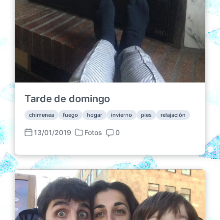
Tarde de domingo
chimenea
fuego
hogar
invierno
pies
relajación
13/01/2019
Fotos
0
P
F
C
u
e
o
b
c
m
l
h
e
i
a
n
c
p
t
a
u
a
d
b
r
a
l
i