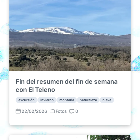
d
b
r
a
l
i
e
i
o
n
c
s
a
c
i
ó
n
Fin del resumen del fin de semana
con El Teleno
excursión
invierno
montaña
naturaleza
nieve
22/02/2026
Fotos
0
P
F
C
u
e
o
b
c
m
l
h
e