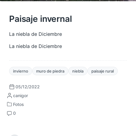
Paisaje invernal
La niebla de Diciembre
La niebla de Diciembre
invierno
muro de piedra
niebla
paisaje rural
05/12/2022
F
P
canigor
e
u
c
Fotos
P
b
h
0
u
l
a
C
b
i
p
o
l
c
u
m
i
a
b
e