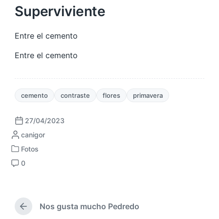
Superviviente
Entre el cemento
Entre el cemento
cemento
contraste
flores
primavera
27/04/2023
F
P
canigor
e
u
c
Fotos
P
b
h
0
u
l
a
C
b
i
p
o
l
c
u
m
i
a
b
e
c
Nos gusta mucho Pedredo
d
l
n
E
a
a
i