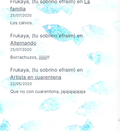
Frukaya, (tu sobrino efraim)
en
La
familia
25/07/2020
Los calvos.
Frukaya, (tu sobrino efraim)
en
Alternando
25/07/2020
Borrachuzos, jjjjjjj!!
Frukaya, (tu sobrino efraim)
en
Artista en cuarentena
22/05/2020
Que no con cuarentona, jajajajajajaja