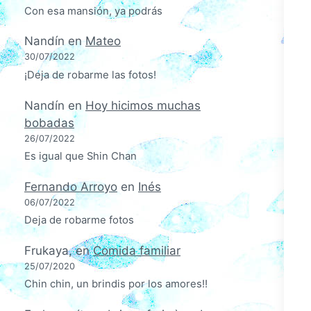
Con esa mansión, ya podrás
Nandín
en
Mateo
30/07/2022
¡Deja de robarme las fotos!
Nandín
en
Hoy hicimos muchas
bobadas
26/07/2022
Es igual que Shin Chan
Fernando Arroyo
en
Inés
06/07/2022
Deja de robarme fotos
Frukaya,
en
Comida familiar
25/07/2020
Chin chin, un brindis por los amores!!