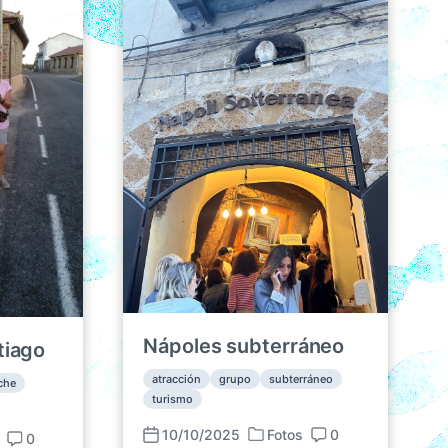
Nápoles subterráneo
tiago
atracción
grupo
subterráneo
che
turismo
10/10/2025
Fotos
0
0
P
F
C