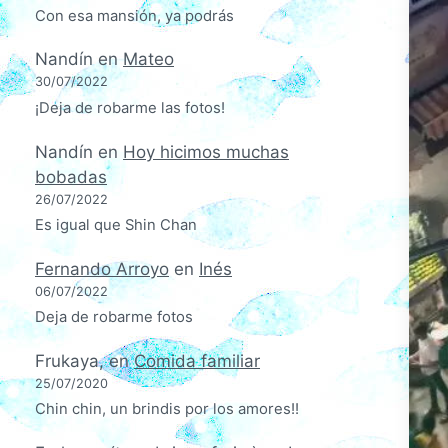
Con esa mansión, ya podrás
Nandín
en
Mateo
30/07/2022
¡Deja de robarme las fotos!
Nandín
en
Hoy hicimos muchas
bobadas
26/07/2022
Es igual que Shin Chan
Fernando Arroyo
en
Inés
06/07/2022
Deja de robarme fotos
Frukaya,
en
Comida familiar
25/07/2020
Chin chin, un brindis por los amores!!