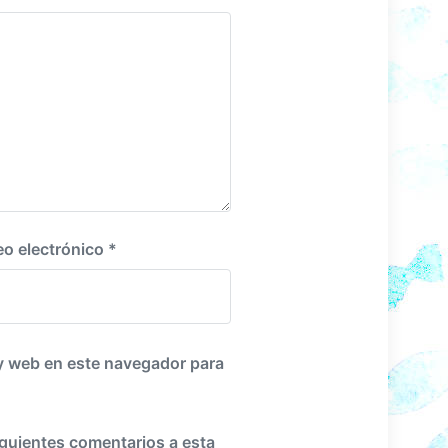
i
e
n
t
e
:
eo electrónico
*
y web en este navegador para
iguientes comentarios a esta