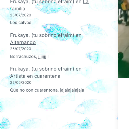
Frukaya, (tu sobrino efraim)
en
La
familia
25/07/2020
Los calvos.
Frukaya, (tu sobrino efraim)
en
Alternando
25/07/2020
Borrachuzos, jjjjjjj!!
Frukaya, (tu sobrino efraim)
en
Artista en cuarentena
22/05/2020
Que no con cuarentona, jajajajajajaja