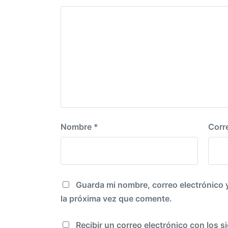
ó
r
n
i
o
r
:
Nombre
*
Corr
Guarda mi nombre, correo electrónico 
la próxima vez que comente.
Recibir un correo electrónico con los s