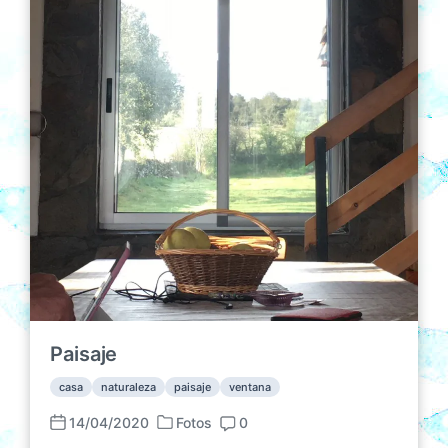
i
ó
n
Paisaje
casa
naturaleza
paisaje
ventana
14/04/2020
Fotos
0
P
F
C