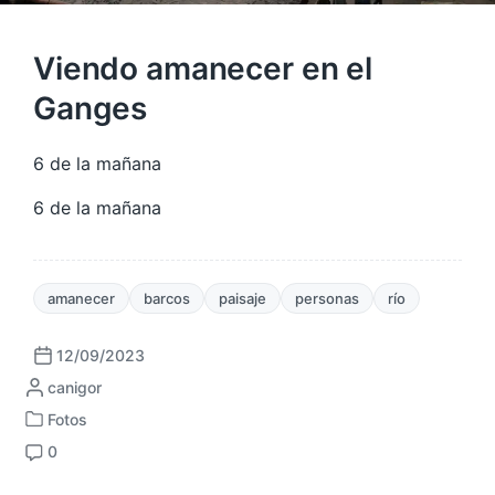
Viendo amanecer en el
Ganges
6 de la mañana
6 de la mañana
amanecer
barcos
paisaje
personas
río
12/09/2023
F
P
canigor
e
u
c
Fotos
P
b
h
0
u
l
a
C
b
i
p
o