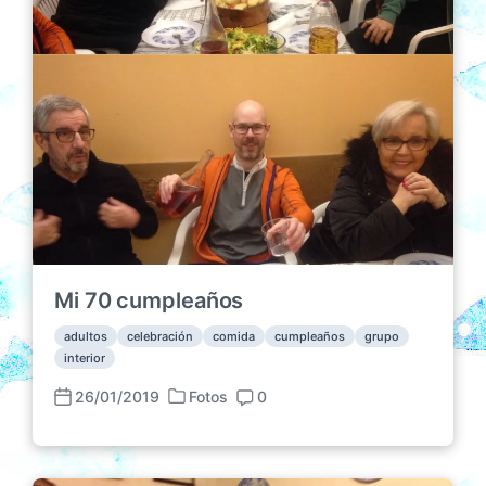
Mi 70 cumpleaños
adultos
celebración
comida
cumpleaños
grupo
interior
26/01/2019
Fotos
0
P
F
C
u
e
o
b
c
m
l
h
e