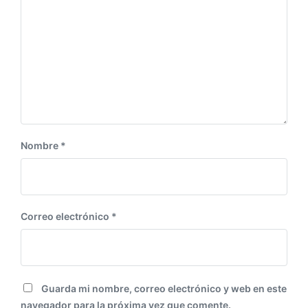
g
i
u
o
i
r
e
:
n
t
e
:
Nombre
*
Correo electrónico
*
Guarda mi nombre, correo electrónico y web en este
navegador para la próxima vez que comente.