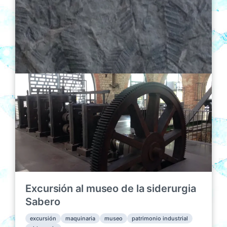
a
u
a
d
b
r
a
l
i
e
i
o
n
c
s
a
c
i
ó
n
Excursión al museo de la siderurgia
Sabero
excursión
maquinaria
museo
patrimonio industrial