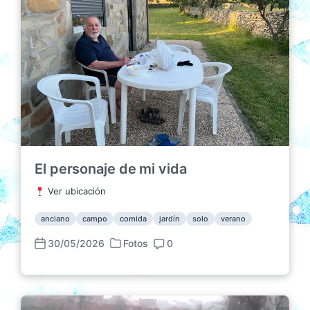
El personaje de mi vida
Ver ubicación
anciano
campo
comida
jardín
solo
verano
30/05/2026
Fotos
0
P
F
C
u
e
o
b
c
m
l
h
e
i
a
n