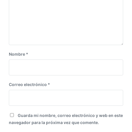
u
o
i
r
e
:
n
t
e
:
Nombre
*
Correo electrónico
*
Guarda mi nombre, correo electrónico y web en este
navegador para la próxima vez que comente.