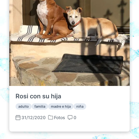
Rosi con su hija
adulto
familia
madre e hija
niña
31/12/2020
Fotos
0
P
F
C
u
e
o
b
c
m