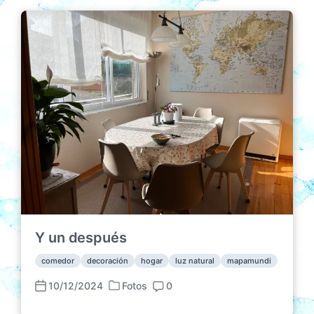
Y un después
comedor
decoración
hogar
luz natural
mapamundi
10/12/2024
Fotos
0
P
F
C
u
e
o