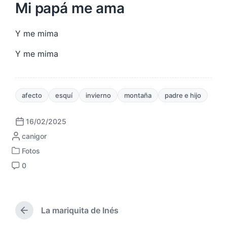
Mi papá me ama
Y me mima
Y me mima
afecto
esquí
invierno
montaña
padre e hijo
16/02/2025
F
P
canigor
e
u
c
Fotos
P
b
h
0
u
l
a
C
b
i
p
o
l
c
u
m
i
a
b
e
c
La mariquita de Inés
d
l
n
E
a
a
i
t
n