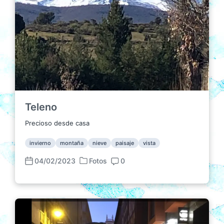
Teleno
Precioso desde casa
invierno
montaña
nieve
paisaje
vista
04/02/2023
Fotos
0
P
F
C
u
e
o
b
c
m
l
h
e
i
a
n
c
p
t