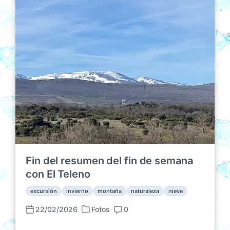
i
a
n
c
p
t
a
u
a
d
b
r
a
l
i
e
i
o
n
c
s
a
c
i
ó
n
Fin del resumen del fin de semana
con El Teleno
excursión
invierno
montaña
naturaleza
nieve
22/02/2026
Fotos
0
P
F
C
u
e
o