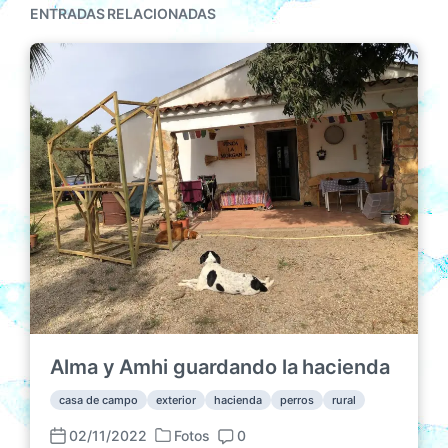
ENTRADAS RELACIONADAS
Alma y Amhi guardando la hacienda
casa de campo
exterior
hacienda
perros
rural
02/11/2022
Fotos
0
P
F
C