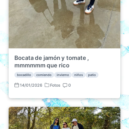
Bocata de jamón y tomate ,
mmmmmm que rico
bocadillo
comiendo
invierno
niños
patio
14/01/2026
Fotos
0
P
F
C
u
e
o
b
c
m
l
h
e
i
a
n
c
p
t
a
u
a