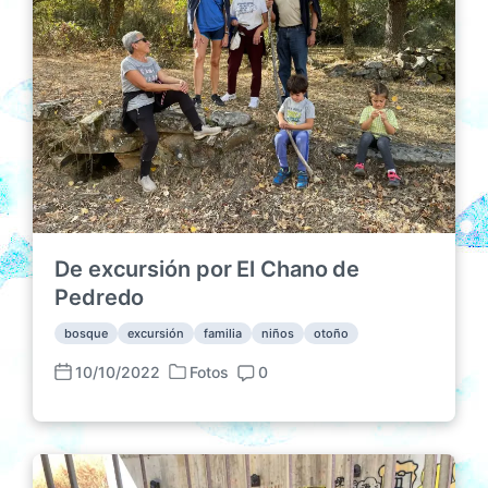
d
b
r
a
l
i
e
i
o
n
c
s
a
c
i
ó
n
De excursión por El Chano de
Pedredo
bosque
excursión
familia
niños
otoño
10/10/2022
Fotos
0
P
F
C
u
e
o
b
c
m
l
h
e
i
a
n