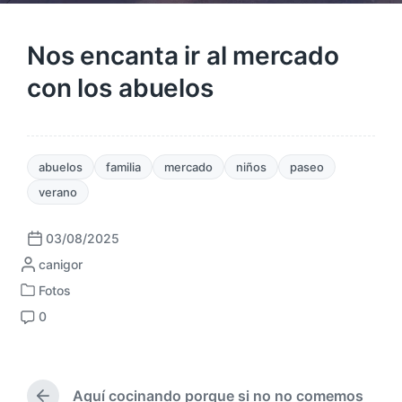
Nos encanta ir al mercado
con los abuelos
abuelos
familia
mercado
niños
paseo
verano
03/08/2025
F
P
canigor
e
u
c
Fotos
P
b
h
0
u
l
a
C
b
i
p
o
l
c
u
m
i
a
b
e
c
Aquí cocinando porque si no no comemos
d
l
n