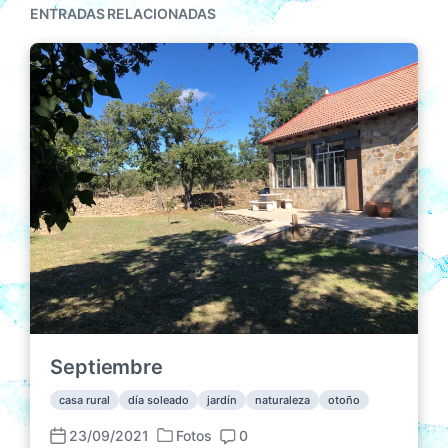
ENTRADAS RELACIONADAS
Septiembre
casa rural
día soleado
jardín
naturaleza
otoño
23/09/2021
Fotos
0
P
F
C