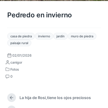
Pedredo en invierno
casa de piedra
invierno
jardín
muro de piedra
paisaje rural
02/01/2026
F
P
canigor
e
u
c
Fotos
P
b
h
0
u
l
a
C
b
i
p
o
l
c
u
m
i
a
b
e
c
La hija de Rosi,tiene los ojos preciosos
d
l
n
E
a
a
i
t
n
d
p