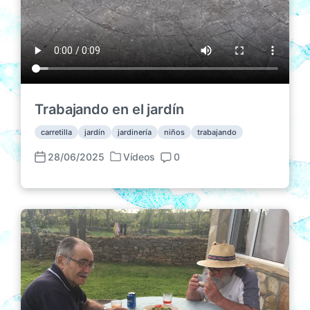
Trabajando en el jardín
carretilla
jardín
jardinería
niños
trabajando
28/06/2025
Vídeos
0
P
F
C
u
e
o
b
c
m
l
h
e
i
a
n
c
p
t
a
u
a
d
b
r
a
l
i
e
i
o
n
c
s