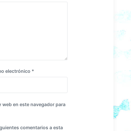
i
e
n
t
e
:
eo electrónico
*
y web en este navegador para
iguientes comentarios a esta