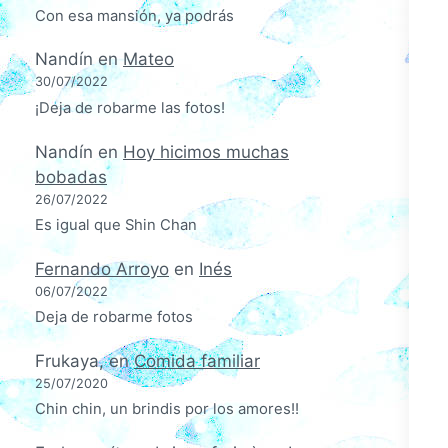
Con esa mansión, ya podrás
Nandín
en
Mateo
30/07/2022
¡Deja de robarme las fotos!
Nandín
en
Hoy hicimos muchas
bobadas
26/07/2022
Es igual que Shin Chan
Fernando Arroyo
en
Inés
06/07/2022
Deja de robarme fotos
Frukaya,
en
Comida familiar
25/07/2020
Chin chin, un brindis por los amores!!