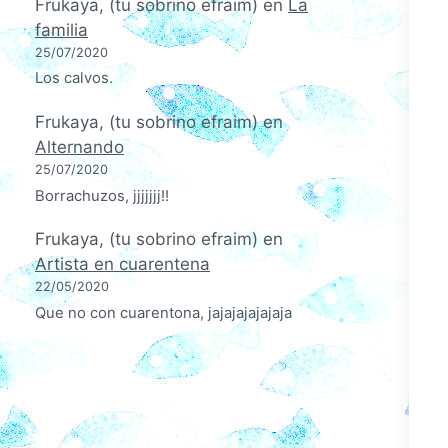
Frukaya, (tu sobrino efraim)
en
La
familia
25/07/2020
Los calvos.
Frukaya, (tu sobrino efraim)
en
Alternando
25/07/2020
Borrachuzos, jjjjjjj!!
Frukaya, (tu sobrino efraim)
en
Artista en cuarentena
22/05/2020
Que no con cuarentona, jajajajajajaja