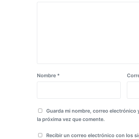
r
n
i
o
r
:
Nombre
*
Corr
Guarda mi nombre, correo electrónico 
la próxima vez que comente.
Recibir un correo electrónico con los s