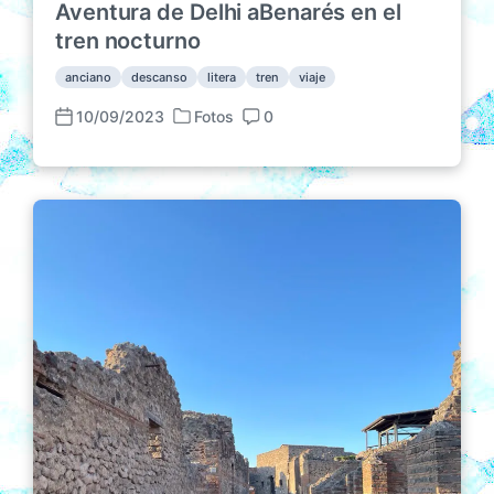
Aventura de Delhi aBenarés en el
tren nocturno
anciano
descanso
litera
tren
viaje
10/09/2023
Fotos
0
P
F
C
u
e
o
b
c
m
l
h
e
i
a
n
c
p
t
a
u
a
d
b
r
a
l
i
e
i
o
n
c
s
a
c
i
ó
n