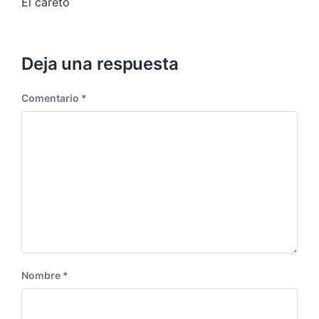
u
El careto
o
i
r
e
:
n
t
Deja una respuesta
e
:
Comentario
*
Nombre
*