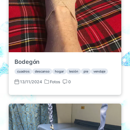
Bodegón
cuadros
descanso
hogar
lesión
pie
vendaje
13/11/2024
Fotos
0
P
F
C
u
e
o
b
c
m
l
h
e
i
a
n
c
p
t
a
u
a
d
b
r