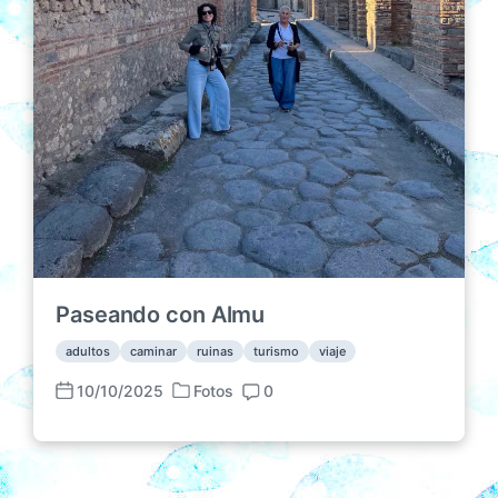
Paseando con Almu
adultos
caminar
ruinas
turismo
viaje
10/10/2025
Fotos
0
P
F
C
u
e
o
b
c
m
l
h
e
i
a
n