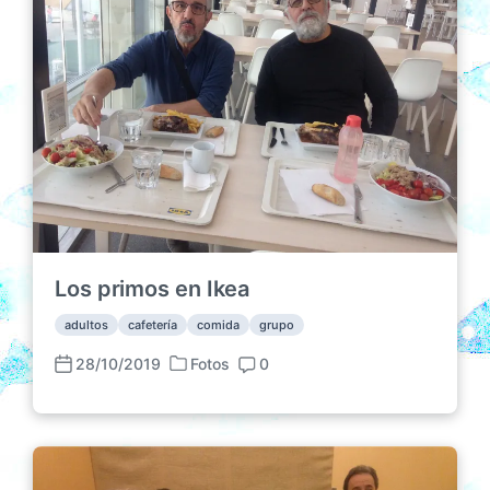
Los primos en Ikea
adultos
cafetería
comida
grupo
28/10/2019
Fotos
0
P
F
C
u
e
o
b
c
m
l
h
e
i
a
n
c
p
t