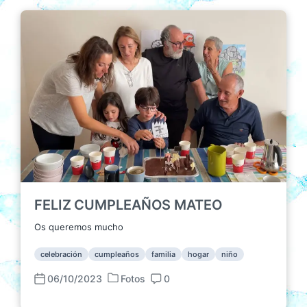
FELIZ CUMPLEAÑOS MATEO
Os queremos mucho
celebración
cumpleaños
familia
hogar
niño
06/10/2023
Fotos
0
P
F
C
u
e
o