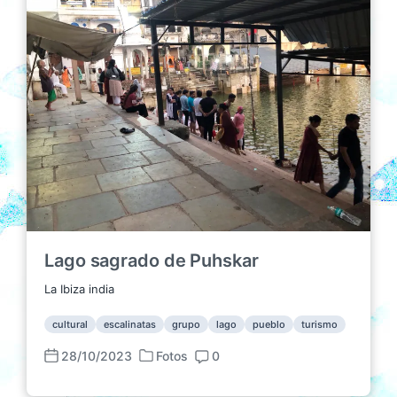
c
p
t
a
u
a
d
b
r
a
l
i
e
i
o
n
c
s
a
c
i
ó
n
Lago sagrado de Puhskar
La Ibiza india
cultural
escalinatas
grupo
lago
pueblo
turismo
28/10/2023
Fotos
0
P
F
C
u
e
o