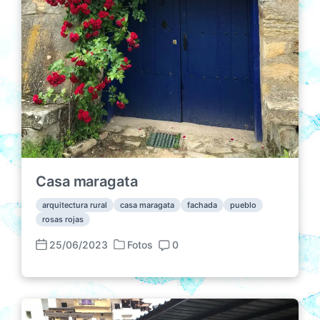
Casa maragata
arquitectura rural
casa maragata
fachada
pueblo
rosas rojas
25/06/2023
Fotos
0
P
F
C
u
e
o
b
c
m
l
h
e
i
a
n