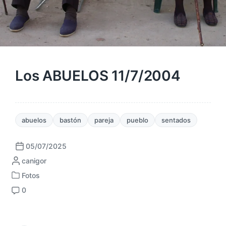
Los ABUELOS 11/7/2004
abuelos
bastón
pareja
pueblo
sentados
05/07/2025
F
P
canigor
e
u
c
Fotos
P
b
h
0
u
l
a
C
b
i
p
o
l
c
u
m
i
a
b