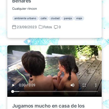
Benarés
Cualquier rincon
ambiente urbano
calle
ciudad
pareja
viaje
23/09/2023
Fotos
0
P
F
C
u
e
o
b
c
m
l
h
e
i
a
n
c
p
t
a
u
a
d
b
r
a
l
i
e
i
o
n
c
s
a
c
i
ó
Jugamos mucho en casa de los
n