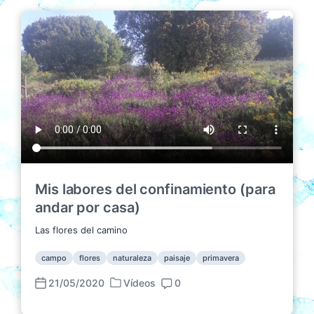
Mis labores del confinamiento (para
andar por casa)
Las flores del camino
campo
flores
naturaleza
paisaje
primavera
21/05/2020
Vídeos
0
P
F
C
u
e
o