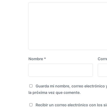
r
n
i
o
r
:
Nombre
*
Corr
Guarda mi nombre, correo electrónico 
la próxima vez que comente.
Recibir un correo electrónico con los s