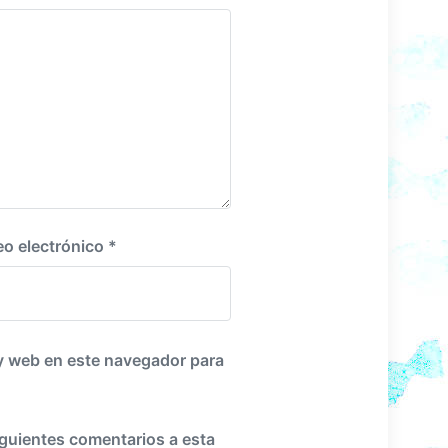
i
e
n
t
e
:
eo electrónico
*
y web en este navegador para
iguientes comentarios a esta