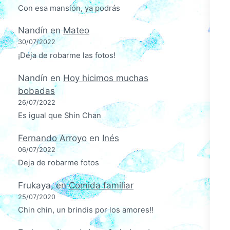
Con esa mansión, ya podrás
Nandín
en
Mateo
30/07/2022
¡Deja de robarme las fotos!
Nandín
en
Hoy hicimos muchas
bobadas
26/07/2022
Es igual que Shin Chan
Fernando Arroyo
en
Inés
06/07/2022
Deja de robarme fotos
Frukaya,
en
Comida familiar
25/07/2020
Chin chin, un brindis por los amores!!