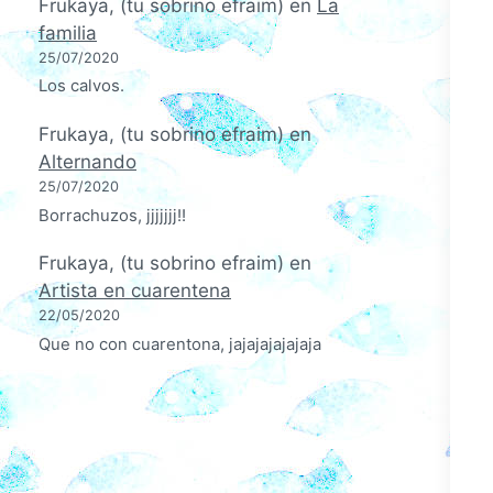
Frukaya, (tu sobrino efraim)
en
La
familia
25/07/2020
Los calvos.
Frukaya, (tu sobrino efraim)
en
Alternando
25/07/2020
Borrachuzos, jjjjjjj!!
Frukaya, (tu sobrino efraim)
en
Artista en cuarentena
22/05/2020
Que no con cuarentona, jajajajajajaja