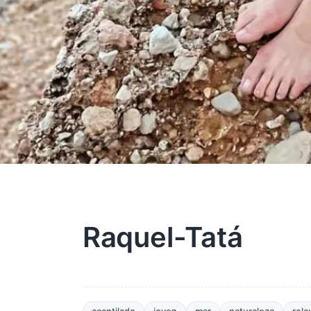
Raquel-Tatá
acantilado
joven
mar
naturaleza
rela