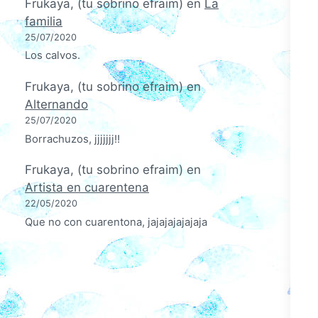
Frukaya, (tu sobrino efraim)
en
La
familia
25/07/2020
Los calvos.
Frukaya, (tu sobrino efraim)
en
Alternando
25/07/2020
Borrachuzos, jjjjjjj!!
Frukaya, (tu sobrino efraim)
en
Artista en cuarentena
22/05/2020
Que no con cuarentona, jajajajajajaja