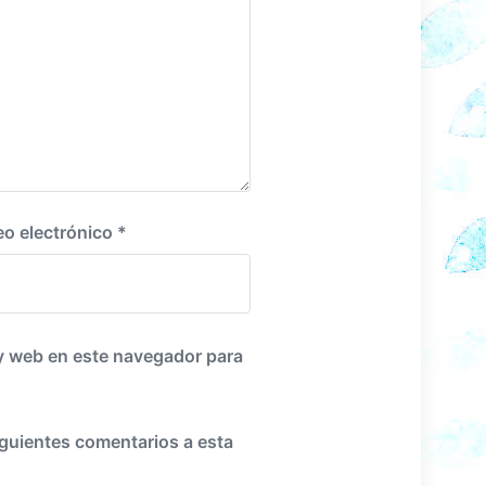
n
t
e
:
eo electrónico
*
y web en este navegador para
iguientes comentarios a esta