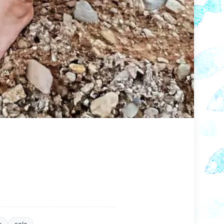
x
sola