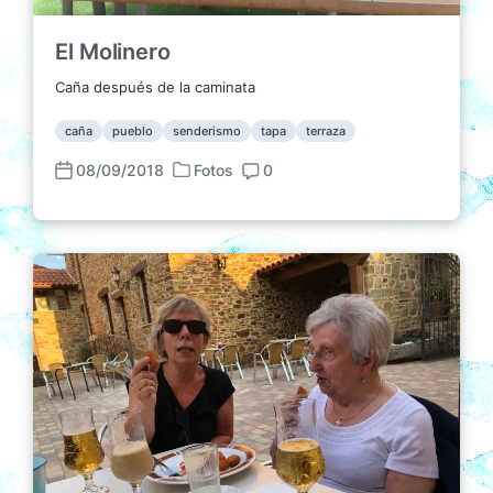
El Molinero
Caña después de la caminata
caña
pueblo
senderismo
tapa
terraza
08/09/2018
Fotos
0
P
F
C
u
e
o
b
c
m
l
h
e
i
a
n
c
p
t
a
u
a
d
b
r
a
l
i
e
i
o
n
c
s
a
c
i