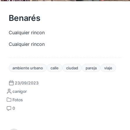
Benarés
Cualquier rincon
Cualquier rincon
ambiente urbano
calle
ciudad
pareja
viaje
23/09/2023
F
P
canigor
e
u
c
Fotos
P
b
h
0
u
l
a
C
b
i
p
o
l
c
u
m
i
a
b
e