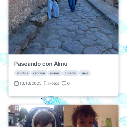
Paseando con Almu
adultos
caminar
ruinas
turismo
viaje
10/10/2025
Fotos
0
P
F
C
u
e
o
b
c
m
l
h
e
i
a
n
c
p
t
a
u
a