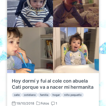
d
b
r
a
l
i
e
i
o
n
c
s
a
c
i
ó
n
Hoy dormí y fui al cole con abuela
Cati porque va a nacer mi hermanita
calle
cotidiano
familia
hogar
niño pequeño
19/10/2018
Fotos
1
P
F
C